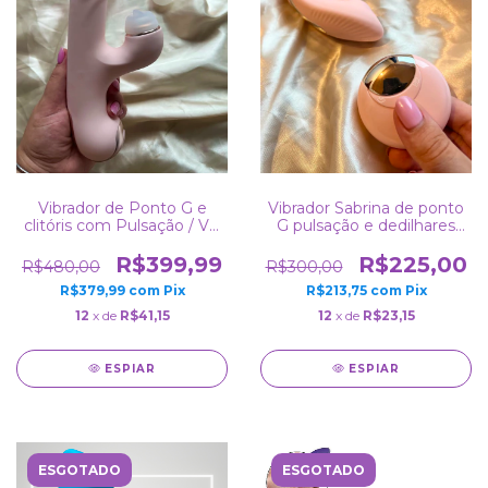
Vibrador de Ponto G e
Vibrador Sabrina de ponto
clitóris com Pulsação / Vai
G pulsação e dedilhares
e vem - DJ Sona - S-
c/controle
Hande
R$399,99
R$225,00
R$480,00
R$300,00
R$379,99
com
Pix
R$213,75
com
Pix
12
x de
R$41,15
12
x de
R$23,15
ESPIAR
ESPIAR
ESGOTADO
ESGOTADO