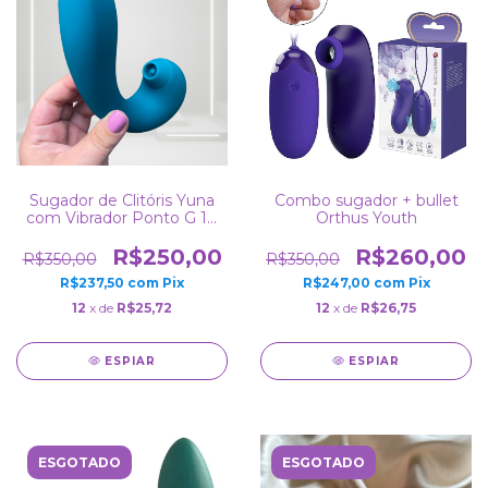
Sugador de Clitóris Yuna
Combo sugador + bullet
com Vibrador Ponto G 10
Orthus Youth
Sucções e 10 Vibrações
Silicone Macio Ao Toque
R$250,00
R$260,00
R$350,00
R$350,00
Recarregável Resistente a
R$237,50
com
Pix
R$247,00
com
Pix
Água
12
x de
R$25,72
12
x de
R$26,75
ESPIAR
ESPIAR
ESGOTADO
ESGOTADO