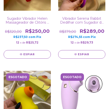
Sugador Vibrador Helen
Vibrador Serena Rabbit
Massageador de Clitóris e
Dedilhar com Sugador de
Mamilo Estimulador
Clitóris 7 Vibrações 7
Recarregável Resistente a
Modos de Dedilhar e 7
R$250,00
R$289,00
R$320,00
R$379,00
Água no
Sucções Recarregável
R$237,50
com
Pix
R$274,55
com
Pix
12
x de
R$25,72
12
x de
R$29,73
ESPIAR
ESPIAR
ESGOTADO
ESGOTADO