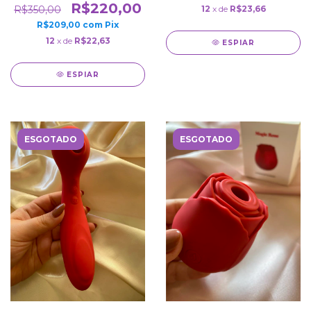
R$220,00
12
x de
R$23,66
R$350,00
R$209,00
com
Pix
12
x de
R$22,63
ESPIAR
ESPIAR
ESGOTADO
ESGOTADO