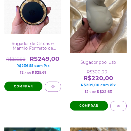
Sugador de Clitóris e
Mamilo Formato de
Perfume 9 Sucções
Recarregável lá
R$249,00
R$325,00
Sugador pool usb
R$236,55
com
Pix
R$300,00
12
x de
R$25,61
R$220,00
R$209,00
com
Pix
12
x de
R$22,63
COMPRAR