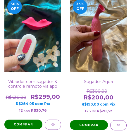
30
%
33
%
OFF
OFF
Vibrador com sugador &
Sugador Aqua
controle remoto via app
R$300,00
R$299,00
R$200,00
R$430,00
R$284,05
com
Pix
R$190,00
com
Pix
12
x de
R$30,76
12
x de
R$20,57
COMPRAR
COMPRAR