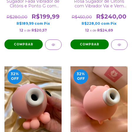
Sugador Fada Vibrador de
Rosa Sugador de Clitóris
Clitóris e Ponto G com
com Vibrador Vai e Vem
Função Dedilhar
Ponto G Recarregável
Recarregável e 100% A
R$199,99
R$240,00
R$280,00
R$450,00
Prova de Água
R$189,99
com
Pix
R$228,00
com
Pix
12
x de
R$20,57
12
x de
R$24,69
COMPRAR
COMPRAR
32
%
32
%
OFF
OFF