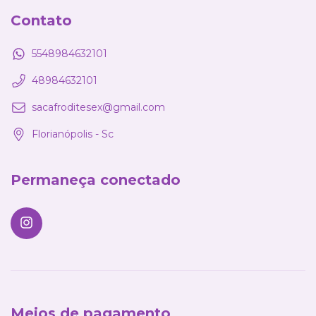
Contato
5548984632101
48984632101
sacafroditesex@gmail.com
Florianópolis - Sc
Permaneça conectado
Meios de pagamento