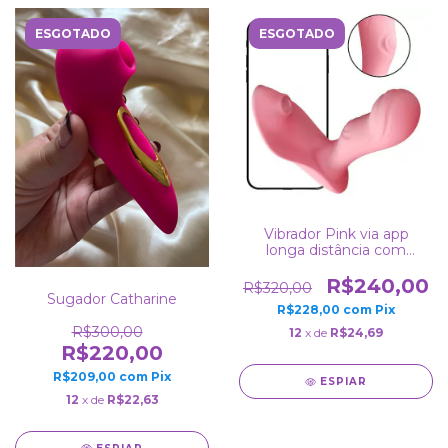
ESGOTADO
ESGOTADO
Vibrador Pink via app
longa distância com
dedilhar & sucção
R$240,00
R$320,00
Sugador Catharine
R$228,00
com
Pix
R$300,00
12
x de
R$24,69
R$220,00
R$209,00
com
Pix
ESPIAR
12
x de
R$22,63