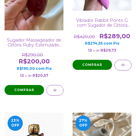
Vibrador Rabbit Ponto G
com Sugador de Clitóris
Recarregável
R$289,00
R$420,00
Sugador Massageador de
R$274,55
com
Pix
Clitóris Ruby Estimulador
Recarregável
12
x de
R$29,73
R$290,00
R$200,00
R$190,00
com
Pix
12
x de
R$20,57
23
%
27
%
OFF
OFF