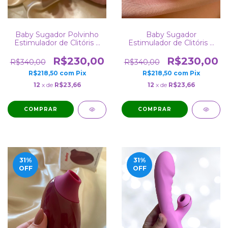
Baby Sugador Polvinho
Baby Sugador
Estimulador de Clitóris e
Estimulador de Clitóris e
Mamilo Octopi
Mamilos Piggy Porquinho
Recarregável
Recarregável
R$230,00
R$230,00
R$340,00
R$340,00
R$218,50
com
Pix
R$218,50
com
Pix
12
x de
R$23,66
12
x de
R$23,66
31
%
31
%
OFF
OFF