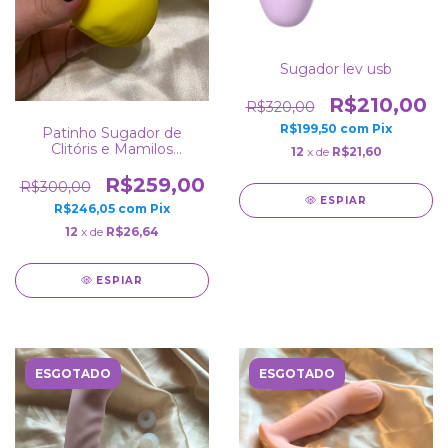
Sugador lev usb
R$210,00
R$320,00
R$199,50
com
Pix
Patinho Sugador de
Clitóris e Mamilos
12
x de
R$21,60
Estimulador Massageador
Recarregável A Prova da
R$259,00
R$300,00
Água
ESPIAR
R$246,05
com
Pix
12
x de
R$26,64
ESPIAR
ESGOTADO
ESGOTADO