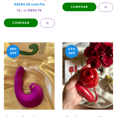
R$284,05
com
Pix
12
x de
R$30,76
COMPRAR
29
%
47
%
OFF
OFF