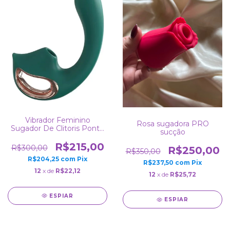
Vibrador Feminino
Rosa sugadora PRO
Sugador De Clitoris Ponto
sucção
G Recarregável
R$215,00
R$300,00
R$250,00
R$350,00
R$204,25
com
Pix
R$237,50
com
Pix
12
x de
R$22,12
12
x de
R$25,72
ESPIAR
ESPIAR