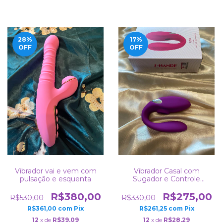
28
%
17
%
OFF
OFF
Vibrador vai e vem com
Vibrador Casal com
pulsação e esquenta
Sugador e Controle
Remoto Recarregável e
100% A Prova de Água
R$380,00
R$275,00
R$530,00
R$330,00
R$361,00
com
Pix
R$261,25
com
Pix
12
x de
R$39,09
12
x de
R$28,29