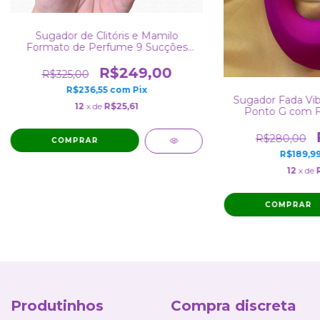
Sugador de Clitóris e Mamilo
Formato de Perfume 9 Sucções
Recarregável lá
R$249,00
R$325,00
R$236,55
com
Pix
Sugador Fada Vibr
12
x de
R$25,61
Ponto G com F
Recarregável e 
Ág
R$280,00
R$189,9
12
x de
COMPRAR
Produtinhos
Compra discreta