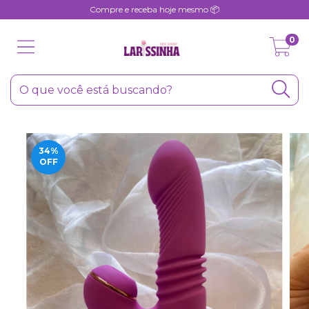
Compre e receba hoje mesmo 📦
0
34
%
OFF