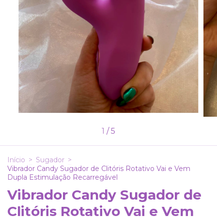
1
/
5
Início
>
Sugador
>
Vibrador Candy Sugador de Clitóris Rotativo Vai e Vem
Dupla Estimulação Recarregável
Vibrador Candy Sugador de
Clitóris Rotativo Vai e Vem