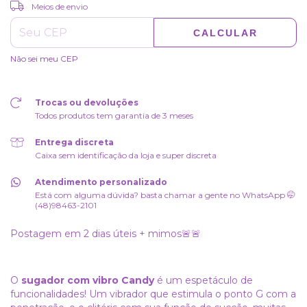
ALTERAR CEP
Entregas para o CEP:
Meios de envio
CALCULAR
Não sei meu CEP
Trocas ou devoluções
Todos produtos tem garantia de 3 meses
Entrega discreta
Caixa sem identificação da loja e super discreta
Atendimento personalizado
Está com alguma dúvida? basta chamar a gente no WhatsApp 🤭
(48)98463-2101
Postagem em 2 dias úteis + mimos🚨🚨
O
sugador com vibro Candy
é um espetáculo de
funcionalidades! Um vibrador que estimula o ponto G com a