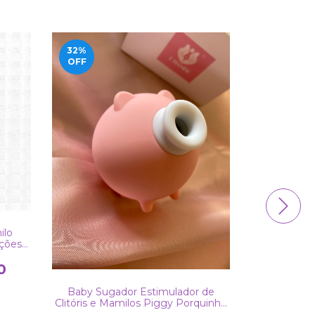
32
%
17
%
OFF
OFF
ilo
ções
0
Baby Sugador Estimulador de
Vibrador 
Clitóris e Mamilos Piggy Porquinho
Controle R
Recarregável
100% 