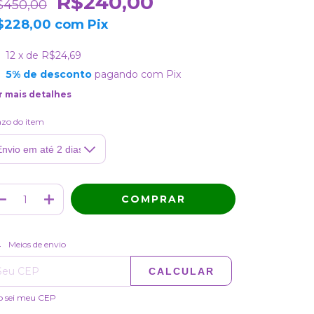
R$240,00
$450,00
$228,00
com
Pix
12
x de
R$24,69
5% de desconto
pagando com Pix
r mais detalhes
zo do item
ALTERAR CEP
regas para o CEP:
Meios de envio
CALCULAR
o sei meu CEP