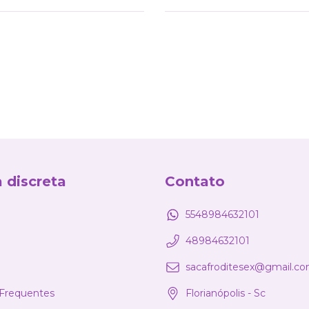
 discreta
Contato
5548984632101
48984632101
sacafroditesex@gmail.c
Frequentes
Florianópolis - Sc