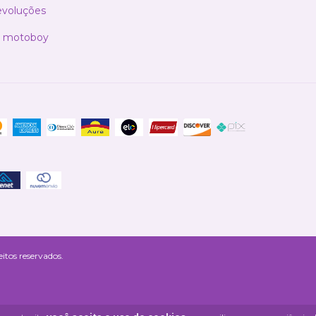
evoluções
a motoboy
itos reservados.