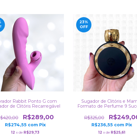
%
23
%
F
OFF
brador Rabbit Ponto G com
Sugador de Clitóris e Mam
dor de Clitóris Recarregável
Formato de Perfume 9 Suc
Recarregável lá
R$289,00
R$249,0
$420,00
R$325,00
R$274,55
com
Pix
R$236,55
com
Pix
12
x de
R$29,73
12
x de
R$25,61