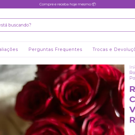
Compre e receba hoje mesmo 📦
aliações
Perguntas Frequentes
Trocas e Devoluç
Iní
Ro
Po
R
C
V
R