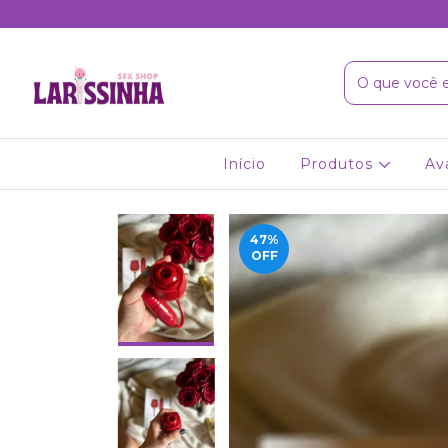
2x no cartão | 5% off no pix
Início
Produtos
Av
47
%
OFF