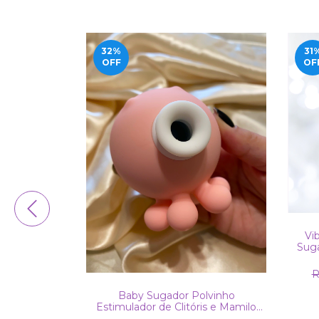
32
%
31
OFF
OF
Vi
Suga
R
de Clitóris e
Baby Sugador Polvinho
 Dedilhar
Estimulador de Clitóris e Mamilo
 A Prova de
Octopi Recarregável