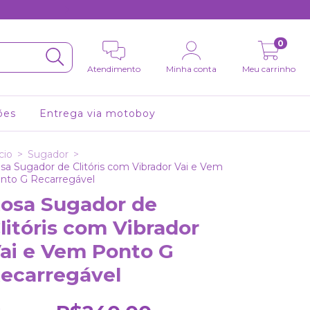
FRETE GRÁTIS a partir de 
0
Atendimento
Minha conta
Meu carrinho
ões
Entrega via motoboy
cio
>
Sugador
>
sa Sugador de Clitóris com Vibrador Vai e Vem
nto G Recarregável
osa Sugador de
litóris com Vibrador
ai e Vem Ponto G
ecarregável