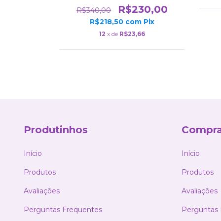
99,99
R$230,00
R$340,00
m
Pix
R$218,50
com
Pix
57
12
x de
R$23,66
Produtinhos
Compra
Início
Início
Produtos
Produtos
Avaliações
Avaliações
Perguntas Frequentes
Perguntas 