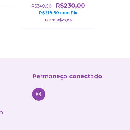
R$230,00
R$340,00
R$330,
R$218,50
com
Pix
R$2
12
x de
R$23,66
1
Permaneça conectado
om