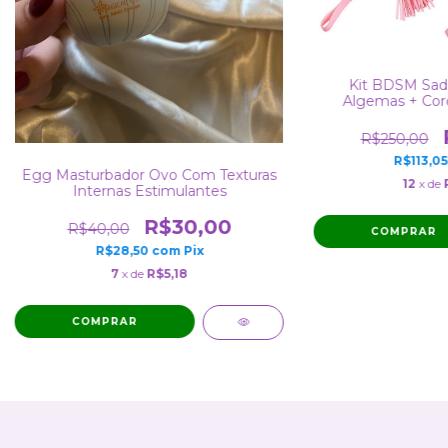
Kit BDSM Sa
Algemas + Cor
Chicote + Ve
R$250,00
R$113,0
Egg Masturbador Ovo Com Texturas
12
x de
Internas Estimulantes
R$30,00
R$40,00
COMPRAR
R$28,50
com
Pix
7
x de
R$5,18
COMPRAR