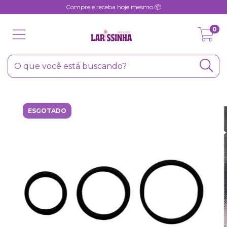
Compre e receba hoje mesmo 📦
0
ESGOTADO