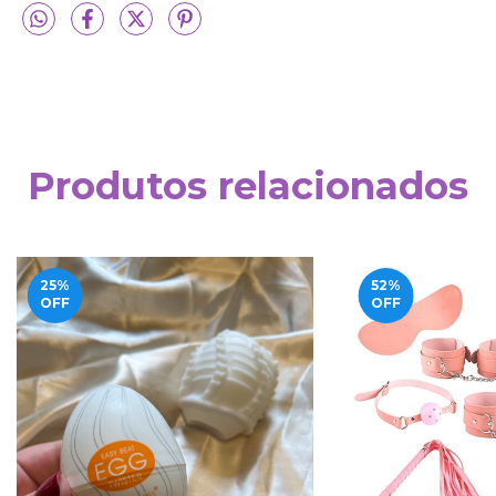
Produtos relacionados
25
%
52
%
OFF
OFF