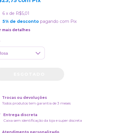
$23,75
com
Pix
6
x de
R$5,01
5% de desconto
pagando com Pix
r mais detalhes
r
Trocas ou devoluções
Todos produtos tem garantia de 3 meses
Entrega discreta
Caixa sem identificação da loja e super discreta
Atendimento personalizado