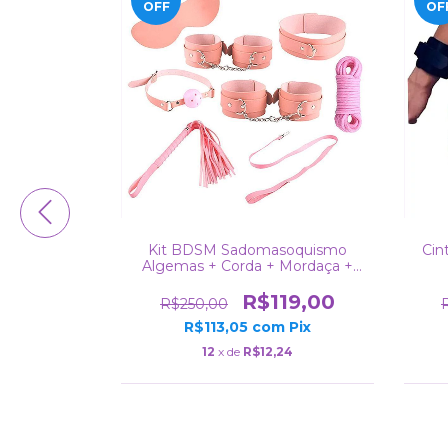
OFF
OF
Kit BDSM Sadomasoquismo
Cin
Algemas + Corda + Mordaça +
Chicote + Venda + Coleira
R$119,00
R$250,00
R$113,05
com
Pix
ador com
is Silicone
12
x de
R$12,24
0,00
m
Pix
0