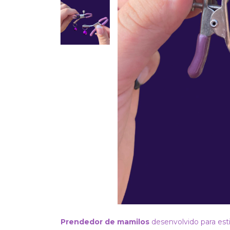
Prendedor de mamilos
desenvolvido para est