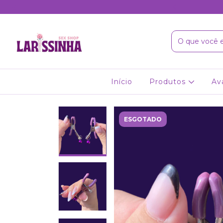
2x no cartão | 5% off no pix
Início
Produtos
Av
ESGOTADO