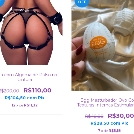
F
OFF
ta com Algema de Pulso na
Cintura
R$110,00
R$200,00
R$104,50
com
Pix
Egg Masturbador Ovo C
Texturas Internas Estimula
12
x de
R$11,32
R$30,00
R$40,00
R$28,50
com
Pix
7
x de
R$5,18