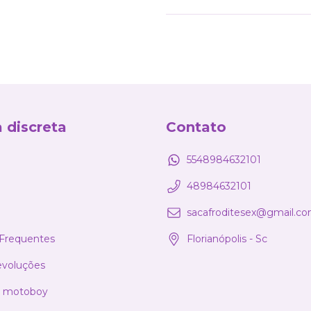
 discreta
Contato
5548984632101
48984632101
sacafroditesex@gmail.c
Frequentes
Florianópolis - Sc
evoluções
a motoboy