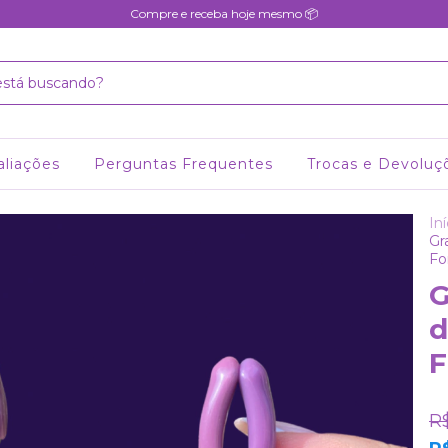
Compre e receba hoje mesmo 📦
aliações
Perguntas Frequentes
Trocas e Devoluç
Iní
Gr
Fo
G
d
F
R