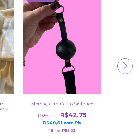
Capa Pe
Cerd
R$30,
R$
om
Mordaça em Couro Sintético
ntes
R$42,75
R$55,00
R$40,61
com
Pix
10
x de
R$5,23