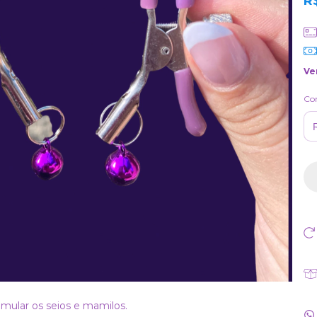
R
Ve
Co
imular os seios e mamilos.