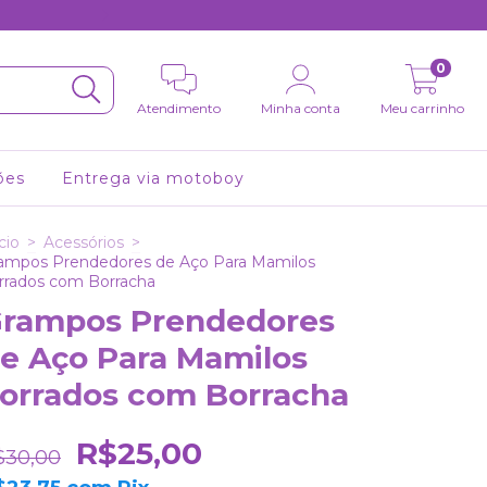
FRETE GRÁTIS a partir de 
0
Atendimento
Minha conta
Meu carrinho
ões
Entrega via motoboy
cio
>
Acessórios
>
ampos Prendedores de Aço Para Mamilos
rrados com Borracha
rampos Prendedores
e Aço Para Mamilos
orrados com Borracha
R$25,00
$30,00